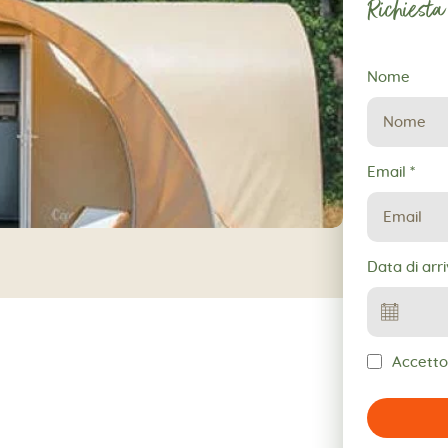
Richiesta
Richiesta
Nome
di
prenotazio
Email
*
Data di arr
Accetto 