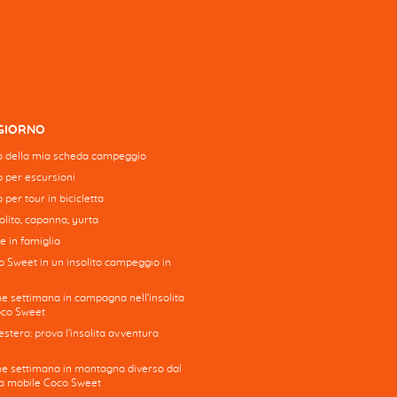
GGIORNO
 della mia scheda campeggio
to per escursioni
o per tour in bicicletta
lito, capanna, yurta
e in famiglia
o Sweet in un insolito campeggio in
ne settimana in campagna nell'insolita
oco Sweet
stero: prova l'insolita avventura
ine settimana in montagna diverso dal
asa mobile Coco Sweet