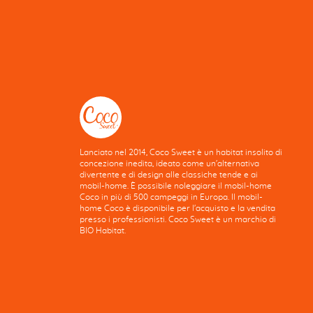
Lanciato nel 2014, Coco Sweet è un habitat insolito di
concezione inedita, ideato come un'alternativa
divertente e di design alle classiche tende e ai
mobil-home. È possibile noleggiare il mobil-home
Coco in più di 500 campeggi in Europa. Il mobil-
home Coco è disponibile per l'acquisto e la vendita
presso i professionisti. Coco Sweet è un marchio di
BIO Habitat.