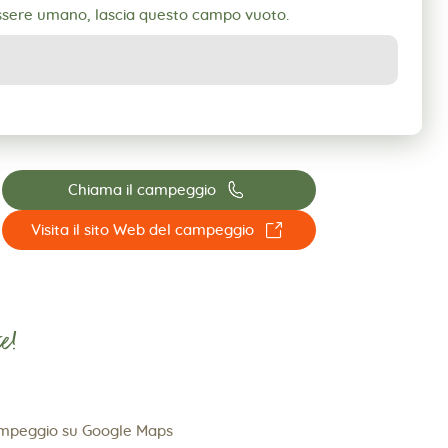
essere umano, lascia questo campo vuoto.
📞
Chiama il campeggio
☐
Visita il sito Web del campeggio
e!
ampeggio su Google Maps