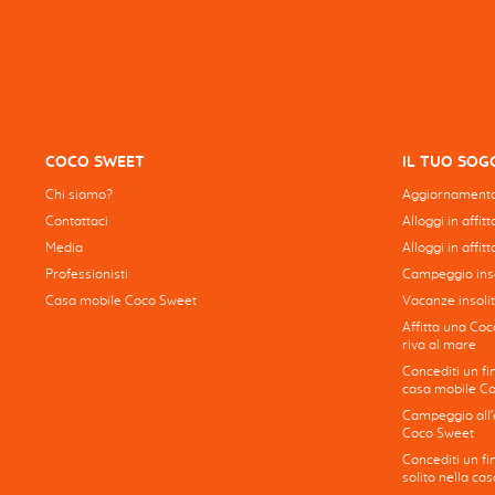
COCO SWEET
IL TUO SO
Chi siamo?
Aggiornamento
Contattaci
Alloggi in affit
Media
Alloggi in affitt
Professionisti
Campeggio inso
Casa mobile Coco Sweet
Vacanze insolit
Affitta una Coc
riva al mare
Concediti un fi
casa mobile C
Campeggio all'e
Coco Sweet
Concediti un f
solito nella c