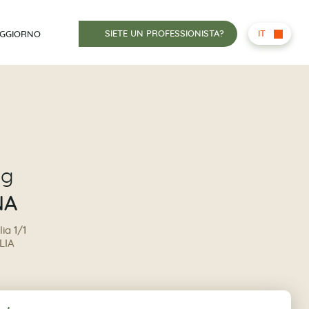
SIETE UN PROFESSIONISTA?
IT
OGGIORNO
ng
NA
ia 1/1
LIA