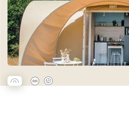
◯
🌊
🌍
Coco rond