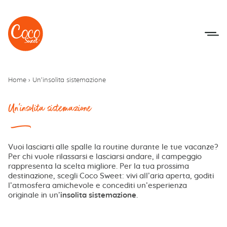
Vai al menu
Accedi al contenuto
Home
›
Un’insolita sistemazione
Un'insolita sistemazione
Vuoi lasciarti alle spalle la routine durante le tue vacanze?
Per chi vuole rilassarsi e lasciarsi andare, il campeggio
rappresenta la scelta migliore. Per la tua prossima
destinazione, scegli Coco Sweet: vivi all’aria aperta, goditi
l’atmosfera amichevole e concediti un’esperienza
originale in un’
insolita sistemazione
.